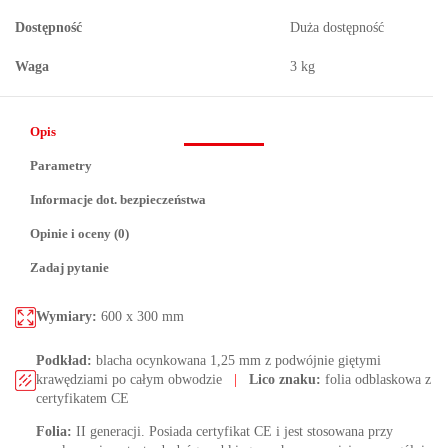
Dostępność
Duża dostępność
Waga
3 kg
Opis
Parametry
Informacje dot. bezpieczeństwa
Opinie i oceny (0)
Zadaj pytanie
Wymiary:
600 x 300 mm
Podkład:
blacha ocynkowana 1,25 mm z podwójnie giętymi
krawędziami po całym obwodzie
|
Lico znaku:
folia odblaskowa z
certyfikatem CE
Folia:
II generacji. Posiada certyfikat CE i jest stosowana przy