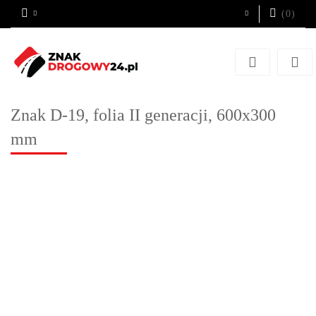
(
0
)
Zaloguj się
Zarejestruj się
Dodaj zgłoszenie
Znak D-19, folia II generacji, 600x300
mm