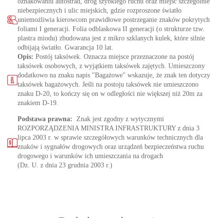
oznakowaniu autostrad, dróg szybkiego ruchu oraz miejsc szczególnie
niebezpiecznych i ulic miejskich, gdzie rozproszone światło
uniemożliwia kierowcom prawidłowe postrzeganie znaków pokrytych
foliami I generacji. Folia odblaskowa II generacji (o strukturze tzw.
plastra miodu) zbudowana jest z mikro szklanych kulek, które silnie
odbijają światło. Gwarancja 10 lat.
Opis:
Postój taksówek. Oznacza miejsce przeznaczone na postój
taksówek osobowych, z wyjątkiem taksówek zajętych. Umieszczony
dodatkowo na znaku napis "Bagażowe" wskazuje, że znak ten dotyczy
taksówek bagażowych. Jeśli na postoju taksówek nie umieszczono
znaku D-20, to kończy się on w odległości nie większej niż 20m za
znakiem D-19.
Podstawa prawna:
Znak jest zgodny z wytycznymi
ROZPORZĄDZENIA MINISTRA INFRASTRUKTURY z dnia 3
lipca 2003 r. w sprawie szczegółowych warunków technicznych dla
znaków i sygnałów drogowych oraz urządzeń bezpieczeństwa ruchu
drogowego i warunków ich umieszczania na drogach
(Dz. U. z dnia 23 grudnia 2003 r.)