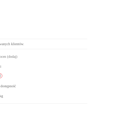
owanych klientów.
 ocen
(dodaj)
i
 dostępność
kg