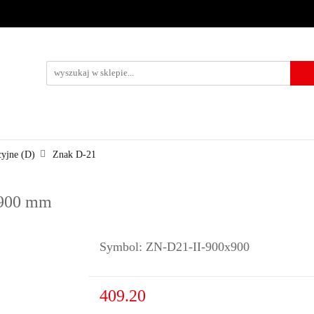
URZĄDZENIA BRD
OZNAKOWANIE BHP
TABLICE I PIKTO
KONTAKT
KOWANIE BHP
TABLICE I PIKTOGRAMY
WYNAJEM
USŁUG
cyjne (D)
Znak D-21
0x900 mm
Symbol:
ZN-D21-II-900x900
409.20