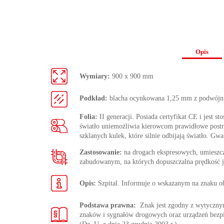
Opis
Wymiary:
900 x 900 mm
Podkład:
blacha ocynkowana 1,25 mm z podwójn
Folia:
II generacji. Posiada certyfikat CE i jest s
światło uniemożliwia kierowcom prawidłowe postrze
szklanych kulek, które silnie odbijają światło. Gwa
Zastosowanie:
na drogach ekspresowych, umieszc
zabudowanym, na których dopuszczalna prędkość j
Opis:
Szpital. Informuje o wskazanym na znaku ob
Podstawa prawna:
Znak jest zgodny z wytycz
znaków i sygnałów drogowych oraz urządzeń bezp