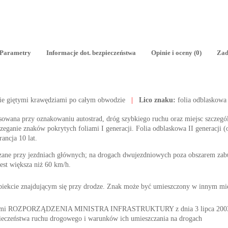
Parametry
Informacje dot. bezpieczeństwa
Opinie i oceny (0)
Zad
ie giętymi krawędziami po całym obwodzie
|
Lico znaku:
folia odblaskowa
tosowana przy oznakowaniu autostrad, dróg szybkiego ruchu oraz miejsc szczegól
ganie znaków pokrytych foliami I generacji. Folia odblaskowa II generacji (o
rancja 10 lat.
zane przy jezdniach głównych; na drogach dwujezdniowych poza obszarem z
est większa niż 60 km/h.
iekcie znajdującym się przy drodze. Znak może być umieszczony w innym miejs
nymi ROZPORZĄDZENIA MINISTRA INFRASTRUKTURY z dnia 3 lipca 2003 r. 
ieczeństwa ruchu drogowego i warunków ich umieszczania na drogach