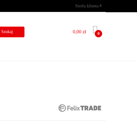
Strefa klienta
GRAMY
WYNAJEM
Zaloguj się
Zarejestruj się
0,00 zł
0
Dodaj zgłoszenie
I
BLOG
KONTAKT