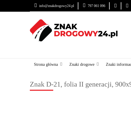
info@znakdrogowy24.pl
797 061 096
ZNAKI DROGOWE
USŁUGI
BLOG
ZNAKI DROGOWE
URZĄDZENIA BRD
OZNA
Strona główna
Znaki drogowe
Znaki informa
Znak D-21, folia II generacji, 90