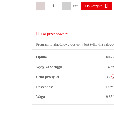
szt.
Do koszyka
Do przechowalni
Program lojalnościowy dostępny jest tylko dla zalog
Opinie
brak
Wysyłka w ciągu
14 dn
Cena przesyłki
35
Dostępność
Duża
Waga
9.85 