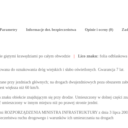
Parametry
Informacje dot. bezpieczeństwa
Opinie i oceny (0)
Zad
ie giętymi krawędziami po całym obwodzie
|
Lico znaku:
folia odblaskowa
osowana do oznakowania dróg wiejskich i słabo oświetlonych. Gwarancja 7 lat.
zane przy jezdniach głównych; na drogach dwujezdniowych poza obszarem z
est większa niż 60 km/h.
znaku obiekcie znajdującym się przy drodze. Umieszczony w dolnej części zn
 umieszczony w innym miejscu niż po prawej stronie jezdni.
nymi ROZPORZĄDZENIA MINISTRA INFRASTRUKTURY z dnia 3 lipca 2003 r. 
ieczeństwa ruchu drogowego i warunków ich umieszczania na drogach