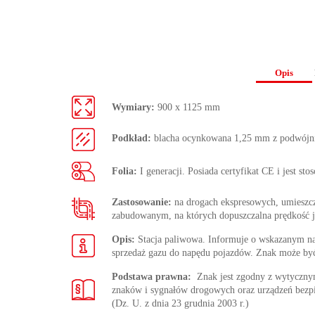
Opis
Wymiary:
900 x 1125 mm
Podkład:
blacha ocynkowana 1,25 mm z podwójn
Folia:
I generacji. Posiada certyfikat CE i jest st
Zastosowanie:
na drogach ekspresowych, umieszc
zabudowanym, na których dopuszczalna prędkość j
Opis:
Stacja paliwowa. Informuje o wskazanym na 
sprzedaż gazu do napędu pojazdów. Znak może być
Podstawa prawna:
Znak jest zgodny z wytycz
znaków i sygnałów drogowych oraz urządzeń bezp
(Dz. U. z dnia 23 grudnia 2003 r.)