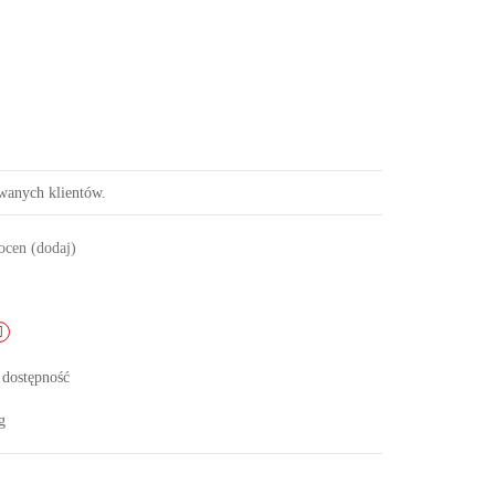
owanych klientów.
 ocen
(dodaj)
 dostępność
g