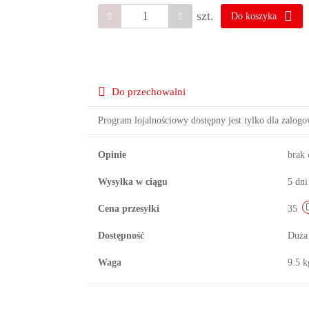
szt.
Do koszyka
Do przechowalni
Program lojalnościowy dostępny jest tylko dla zalog
Opinie
brak
Wysyłka w ciągu
5 dni
Cena przesyłki
35
Dostępność
Duża
Waga
9.5 k