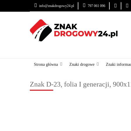
info@znakdrogowy24.pl
797 061 096
ZNAKI DROGOWE
USŁUGI
BLOG
ZNAKI DROGOWE
URZĄDZENIA BRD
OZNA
Strona główna
Znaki drogowe
Znaki informa
Znak D-23, folia I generacji, 900