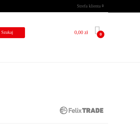
Strefa klienta
GRAMY
WYNAJEM
Zaloguj się
Zarejestruj się
0,00 zł
0
Dodaj zgłoszenie
I
BLOG
KONTAKT