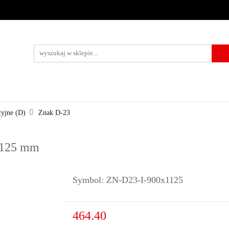
URZĄDZENIA BRD
OZNAKOWANIE BHP
TABLICE I PIKTO
KONTAKT
KOWANIE BHP
TABLICE I PIKTOGRAMY
WYNAJEM
USŁUG
cyjne (D)
Znak D-23
x1125 mm
Symbol:
ZN-D23-I-900x1125
464.40