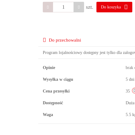
szt.
Do koszyka
Do przechowalni
Program lojalnościowy dostępny jest tylko dla zalog
Opinie
brak
Wysyłka w ciągu
5 dni
Cena przesyłki
35
Dostępność
Duża
Waga
5.5 k