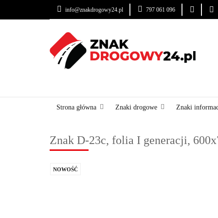
info@znakdrogowy24.pl
797 061 096
ZNAKI DROGOWE
USŁUGI
BLOG
ZNAKI DROGOWE
URZĄDZENIA BRD
OZNA
Strona główna
Znaki drogowe
Znaki informa
Znak D-23c, folia I generacji, 60
NOWOŚĆ