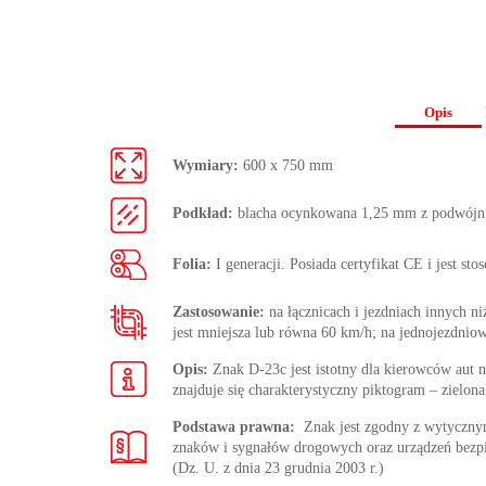
Opis
Wymiary:
600 x 750 mm
Podkład:
blacha ocynkowana 1,25 mm z podwójn
Folia:
I generacji. Posiada certyfikat CE i jest st
Zastosowanie:
na łącznicach i jezdniach innych 
jest mniejsza lub równa 60 km/h; na jednojezdni
Opis:
Znak D-23c jest istotny dla kierowców aut 
znajduje się charakterystyczny piktogram – zielona
Podstawa prawna:
Znak jest zgodny z wytycz
znaków i sygnałów drogowych oraz urządzeń bezp
(Dz. U. z dnia 23 grudnia 2003 r.)