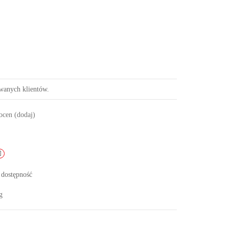
owanych klientów.
 ocen
(dodaj)
 dostępność
g