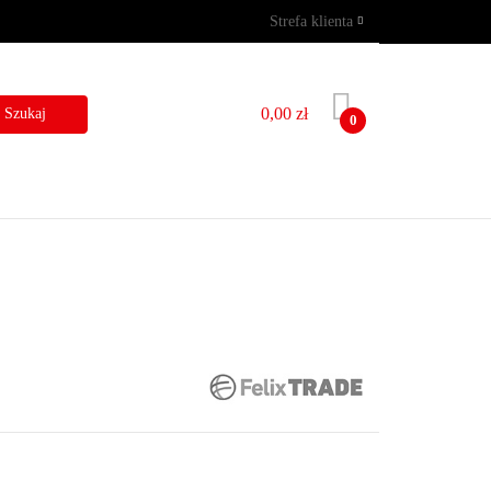
Strefa klienta
GRAMY
WYNAJEM
Zaloguj się
Zarejestruj się
0,00 zł
0
Dodaj zgłoszenie
I
BLOG
KONTAKT