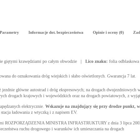
Parametry
Informacje dot. bezpieczeństwa
Opinie i oceny (0)
Zad
ie giętymi krawędziami po całym obwodzie
|
Lico znaku:
folia odblaskowa
osowana do oznakowania dróg wiejskich i słabo oświetlonych. Gwarancja 7 lat.
niż jezdnie główne autostrad i dróg ekspresowych; na drogach dwujezdniowych
owych drogach krajowych i wojewódzkich oraz na drogach powiatowych, z wyj
napędzanych elektrycznie.
Wskazuje na znajdujący się przy drodze punkt,
 stacja ładowania z wtyczką i z napisem EV.
nymi ROZPORZĄDZENIA MINISTRA INFRASTRUKTURY z dnia 3 lipca 2003 r. 
ieczeństwa ruchu drogowego i warunków ich umieszczania na drogach