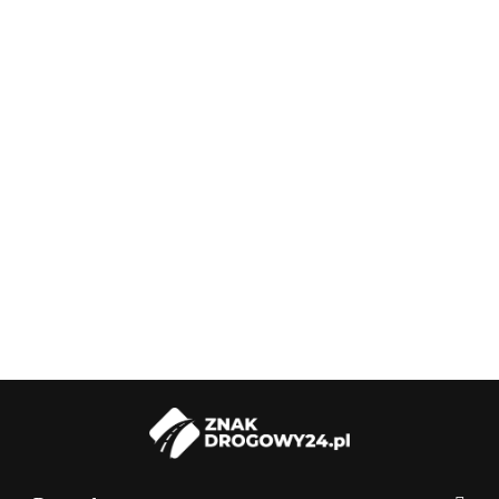
Podstawa
Słupek do
Słupek do
Słupek do
Słupek do
Sł
do znaków
znaków
znaków
znaków
znaków
zn
drogowych
55.00
drogowych,
drogowych,
drogowych,
drogowych,
dr
PVC
118.00
125.00
147.00
169.00
183
ocynkowany,
ocynkowany,
ocynkowany,
ocynkowany,
oc
1,5 mb
2 mb
2,5 mb
3 mb
3,