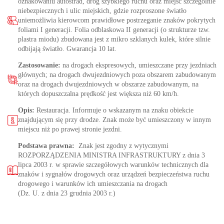
oznakowaniu autostrad, dróg szybkiego ruchu oraz miejsc szczególnie
niebezpiecznych i ulic miejskich, gdzie rozproszone światło
uniemożliwia kierowcom prawidłowe postrzeganie znaków pokrytych
foliami I generacji. Folia odblaskowa II generacji (o strukturze tzw.
plastra miodu) zbudowana jest z mikro szklanych kulek, które silnie
odbijają światło. Gwarancja 10 lat.
Zastosowanie:
na drogach ekspresowych, umieszczane przy jezdniach
głównych; na drogach dwujezdniowych poza obszarem zabudowanym
oraz na drogach dwujezdniowych w obszarze zabudowanym, na
których dopuszczalna prędkość jest większa niż 60 km/h.
Opis:
Restauracja. Informuje o wskazanym na znaku obiekcie
znajdującym się przy drodze. Znak może być umieszczony w innym
miejscu niż po prawej stronie jezdni.
Podstawa prawna:
Znak jest zgodny z wytycznymi
ROZPORZĄDZENIA MINISTRA INFRASTRUKTURY z dnia 3
lipca 2003 r. w sprawie szczegółowych warunków technicznych dla
znaków i sygnałów drogowych oraz urządzeń bezpieczeństwa ruchu
drogowego i warunków ich umieszczania na drogach
(Dz. U. z dnia 23 grudnia 2003 r.)