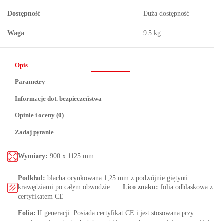
Dostępność
Duża dostępność
Waga
9.5 kg
Opis
Parametry
Informacje dot. bezpieczeństwa
Opinie i oceny (0)
Zadaj pytanie
Wymiary:
900 x 1125 mm
Podkład:
blacha ocynkowana 1,25 mm z podwójnie giętymi
krawędziami po całym obwodzie
|
Lico znaku:
folia odblaskowa z
certyfikatem CE
Folia:
II generacji. Posiada certyfikat CE i jest stosowana przy