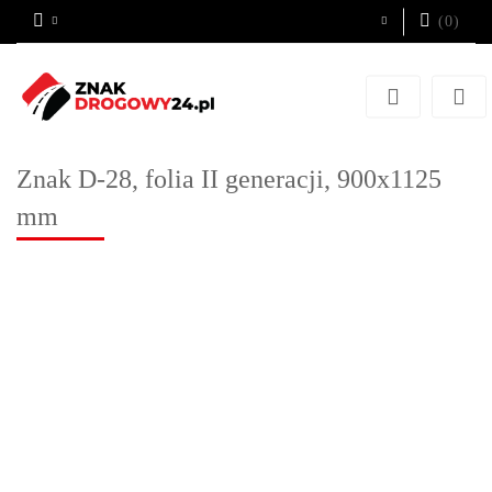
(
0
)
Zaloguj się
Zarejestruj się
Dodaj zgłoszenie
Znak D-28, folia II generacji, 900x1125
mm