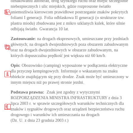
oznakowaniu autostrad, dróg szybkiego ruchu oraz miejsc szczególnie
niebezpiecznych i ulic miejskich, gdzie rozproszone światło
uniemożliwia kierowcom prawidłowe postrzeganie znaków pokrytych
foliami I generacji. Folia odblaskowa II generacji (o strukturze tzw.
plastra miodu) zbudowana jest z mikro szklanych kulek, które silnie
odbijają światło. Gwarancja 10 lat.
Zastosowanie:
na drogach ekspresowych, umieszczane przy jezdniach
głównych; na drogach dwujezdniowych poza obszarem zabudowanym
oraz na drogach dwujezdniowych w obszarze zabudowanym, na
których dopuszczalna prędkość jest większa niż 60 km/h.
Opis:
Obozowisko (camping) wyposażone w podłączenia elektryczne
dla przyczep kempingowych. Informuje o wskazanym na znaku
obiekcie znajdującym się przy drodze. Znak może być umieszczony w
innym miejscu niż po prawej stronie jezdni.
Podstawa prawna:
Znak jest zgodny z wytycznymi
ROZPORZĄDZENIA MINISTRA INFRASTRUKTURY z dnia 3
lipca 2003 r. w sprawie szczegółowych warunków technicznych dla
znaków i sygnałów drogowych oraz urządzeń bezpieczeństwa ruchu
drogowego i warunków ich umieszczania na drogach
(Dz. U. z dnia 23 grudnia 2003 r.)