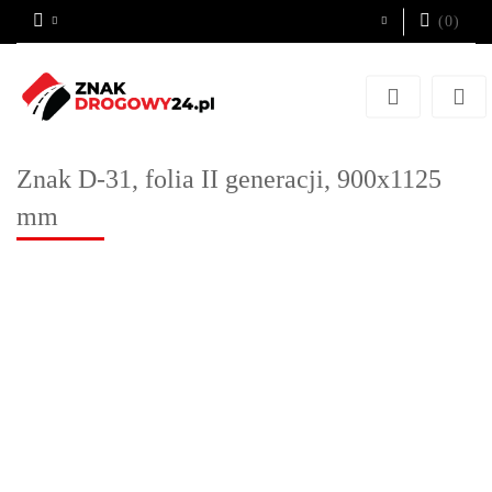
(
0
)
Zaloguj się
Zarejestruj się
Dodaj zgłoszenie
Znak D-31, folia II generacji, 900x1125
mm