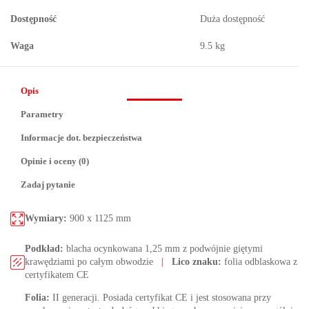
Dostępność
Duża dostępność
Waga
9.5 kg
Opis
Parametry
Informacje dot. bezpieczeństwa
Opinie i oceny (0)
Zadaj pytanie
Wymiary:
900 x 1125 mm
Podkład:
blacha ocynkowana 1,25 mm z podwójnie giętymi
krawędziami po całym obwodzie
|
Lico znaku:
folia odblaskowa z
certyfikatem CE
Folia:
II generacji. Posiada certyfikat CE i jest stosowana przy