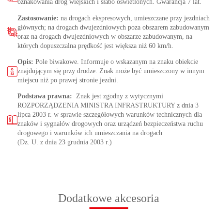
oznakowania dróg wiejskich i słabo oświetlonych. Gwarancja 7 lat.
Zastosowanie:
na drogach ekspresowych, umieszczane przy jezdniach
głównych; na drogach dwujezdniowych poza obszarem zabudowanym
oraz na drogach dwujezdniowych w obszarze zabudowanym, na
których dopuszczalna prędkość jest większa niż 60 km/h.
Opis:
Pole biwakowe. Informuje o wskazanym na znaku obiekcie
znajdującym się przy drodze. Znak może być umieszczony w innym
miejscu niż po prawej stronie jezdni.
Podstawa prawna:
Znak jest zgodny z wytycznymi
ROZPORZĄDZENIA MINISTRA INFRASTRUKTURY z dnia 3
lipca 2003 r. w sprawie szczegółowych warunków technicznych dla
znaków i sygnałów drogowych oraz urządzeń bezpieczeństwa ruchu
drogowego i warunków ich umieszczania na drogach
(Dz. U. z dnia 23 grudnia 2003 r.)
Dodatkowe akcesoria