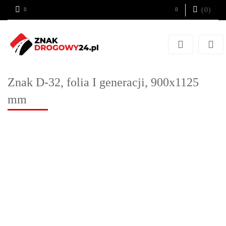
(
0
)
Zaloguj się
Zarejestruj się
Dodaj zgłoszenie
Znak D-32, folia I generacji, 900x1125
mm