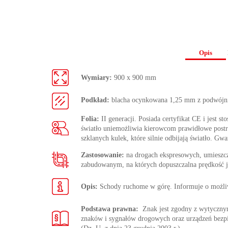
Opis
Wymiary:
900 x 900 mm
Podkład:
blacha ocynkowana 1,25 mm z podwójn
Folia:
II generacji. Posiada certyfikat CE i jest s
światło uniemożliwia kierowcom prawidłowe postrze
szklanych kulek, które silnie odbijają światło. Gwa
Zastosowanie:
na drogach ekspresowych, umieszc
zabudowanym, na których dopuszczalna prędkość j
Opis:
Schody ruchome w górę. Informuje o możliwo
Podstawa prawna:
Znak jest zgodny z wytycz
znaków i sygnałów drogowych oraz urządzeń bezp