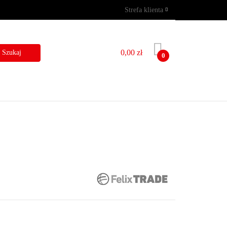
Strefa klienta
GRAMY
WYNAJEM
Zaloguj się
Zarejestruj się
0,00 zł
0
Dodaj zgłoszenie
I
BLOG
KONTAKT