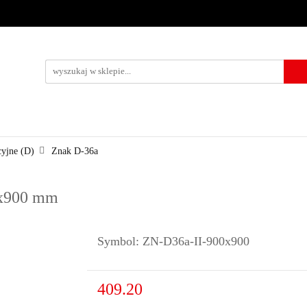
URZĄDZENIA BRD
OZNAKOWANIE BHP
TABLICE I PIKTO
KONTAKT
KOWANIE BHP
TABLICE I PIKTOGRAMY
WYNAJEM
USŁUG
cyjne (D)
Znak D-36a
00x900 mm
Symbol:
ZN-D36a-II-900x900
409.20