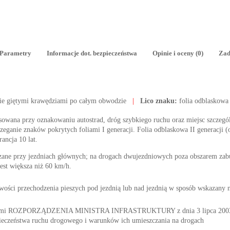
Parametry
Informacje dot. bezpieczeństwa
Opinie i oceny (0)
Zad
ie giętymi krawędziami po całym obwodzie
|
Lico znaku:
folia odblaskowa
tosowana przy oznakowaniu autostrad, dróg szybkiego ruchu oraz miejsc szczegól
ganie znaków pokrytych foliami I generacji. Folia odblaskowa II generacji (o
rancja 10 lat.
zane przy jezdniach głównych; na drogach dwujezdniowych poza obszarem z
est większa niż 60 km/h.
ści przechodzenia pieszych pod jezdnią lub nad jezdnią w sposób wskazany 
nymi ROZPORZĄDZENIA MINISTRA INFRASTRUKTURY z dnia 3 lipca 2003 r. 
ieczeństwa ruchu drogowego i warunków ich umieszczania na drogach