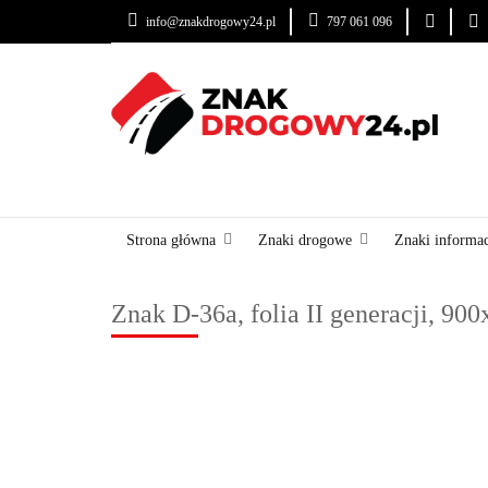
info@znakdrogowy24.pl
797 061 096
ZNAKI DROGOWE
USŁUGI
BLOG
ZNAKI DROGOWE
URZĄDZENIA BRD
OZNA
Strona główna
Znaki drogowe
Znaki informa
Znak D-36a, folia II generacji, 9