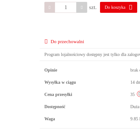
szt.
Do koszyka
Do przechowalni
Program lojalnościowy dostępny jest tylko dla zalog
Opinie
brak
Wysyłka w ciągu
14 dn
Cena przesyłki
35
Dostępność
Duża
Waga
9.85 