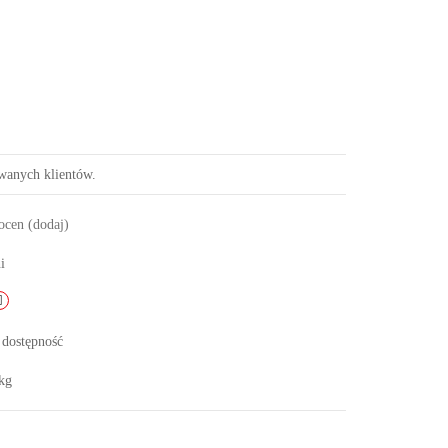
owanych klientów.
 ocen
(dodaj)
i
 dostępność
kg