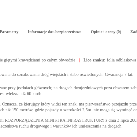
Parametry
Informacje dot. bezpieczeństwa
Opinie i oceny (0)
Zad
ie giętymi krawędziami po całym obwodzie
|
Lico znaku:
folia odblaskowa
osowana do oznakowania dróg wiejskich i słabo oświetlonych. Gwarancja 7 lat.
zane przy jezdniach głównych; na drogach dwujezdniowych poza obszarem z
est większa niż 60 km/h.
Oznacza, że kierujący który widzi ten znak, ma pierwszeństwo przejazdu prze
ch niż 150 metrów, gdzie pojazdy o szerokości 2,5m. nie mogą się wyminąć o
nymi ROZPORZĄDZENIA MINISTRA INFRASTRUKTURY z dnia 3 lipca 2003 r. 
ieczeństwa ruchu drogowego i warunków ich umieszczania na drogach