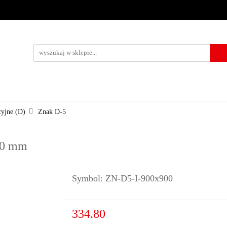
URZĄDZENIA BRD
OZNAKOWANIE BHP
TABLICE I PIKTO
KONTAKT
KOWANIE BHP
TABLICE I PIKTOGRAMY
WYNAJEM
USŁUG
cyjne (D)
Znak D-5
900 mm
Symbol:
ZN-D5-I-900x900
334.80