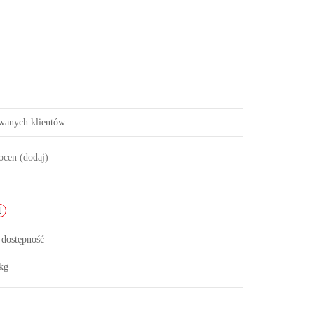
owanych klientów.
 ocen
(dodaj)
 dostępność
kg