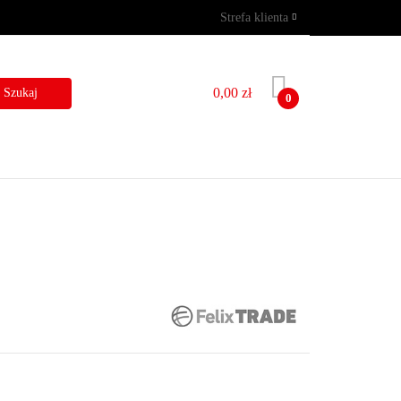
Strefa klienta
GRAMY
WYNAJEM
Zaloguj się
Zarejestruj się
0,00 zł
0
Dodaj zgłoszenie
I
BLOG
KONTAKT