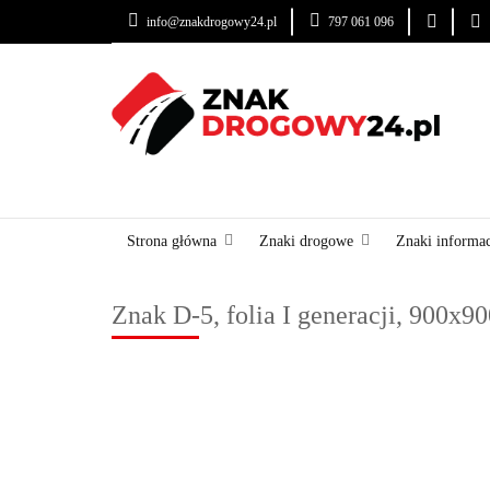
info@znakdrogowy24.pl
797 061 096
ZNAKI DROGOWE
USŁUGI
BLOG
ZNAKI DROGOWE
URZĄDZENIA BRD
OZNA
Strona główna
Znaki drogowe
Znaki informa
Znak D-5, folia I generacji, 900x