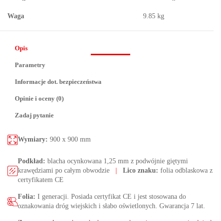
Waga
9.85 kg
Opis
Parametry
Informacje dot. bezpieczeństwa
Opinie i oceny (0)
Zadaj pytanie
Wymiary:
900 x 900 mm
Podkład:
blacha ocynkowana 1,25 mm z podwójnie giętymi
krawędziami po całym obwodzie
|
Lico znaku:
folia odblaskowa z
certyfikatem CE
Folia:
I generacji. Posiada certyfikat CE i jest stosowana do
oznakowania dróg wiejskich i słabo oświetlonych. Gwarancja 7 lat.