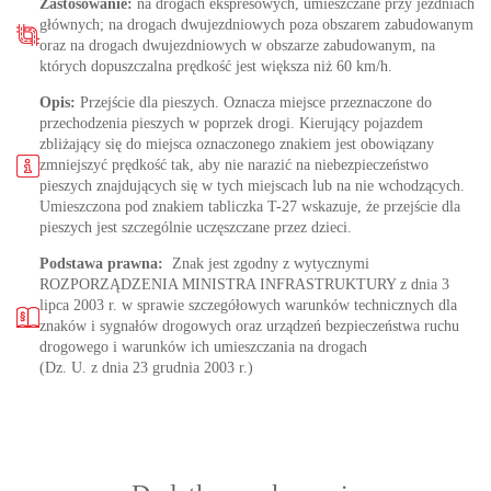
Zastosowanie:
na drogach ekspresowych, umieszczane przy jezdniach
głównych; na drogach dwujezdniowych poza obszarem zabudowanym
oraz na drogach dwujezdniowych w obszarze zabudowanym, na
których dopuszczalna prędkość jest większa niż 60 km/h.
Opis:
Przejście dla pieszych. Oznacza miejsce przeznaczone do
przechodzenia pieszych w poprzek drogi. Kierujący pojazdem
zbliżający się do miejsca oznaczonego znakiem jest obowiązany
zmniejszyć prędkość tak, aby nie narazić na niebezpieczeństwo
pieszych znajdujących się w tych miejscach lub na nie wchodzących.
Umieszczona pod znakiem tabliczka T-27 wskazuje, że przejście dla
pieszych jest szczególnie uczęszczane przez dzieci.
Podstawa prawna:
Znak jest zgodny z wytycznymi
ROZPORZĄDZENIA MINISTRA INFRASTRUKTURY z dnia 3
lipca 2003 r. w sprawie szczegółowych warunków technicznych dla
znaków i sygnałów drogowych oraz urządzeń bezpieczeństwa ruchu
drogowego i warunków ich umieszczania na drogach
(Dz. U. z dnia 23 grudnia 2003 r.)