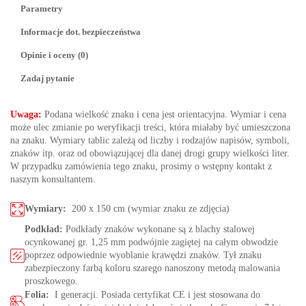
Parametry
Informacje dot. bezpieczeństwa
Opinie i oceny (0)
Zadaj pytanie
U
waga:
Podana wielkość znaku i cena jest orientacyjna. Wymiar i cena
może ulec zmianie po weryfikacji treści, która miałaby być umieszczona
na znaku. Wymiary tablic zależą od liczby i rodzajów napisów, symboli,
znaków itp. oraz od obowiązującej dla danej drogi grupy wielkości liter.
W przypadku zamówienia tego znaku, prosimy o wstępny kontakt z
naszym konsultantem.
Wymiary:
200 x 150 cm (wymiar znaku ze zdjęcia)
Podkład:
Podkłady znaków wykonane są z blachy stalowej
ocynkowanej gr. 1,25 mm podwójnie zagiętej na całym obwodzie
poprzez odpowiednie wyoblanie krawędzi znaków. Tył znaku
zabezpieczony farbą koloru szarego nanoszony metodą malowania
proszkowego.
Folia:
I generacji. Posiada certyfikat CE i jest stosowana do