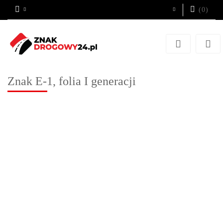
(
0
)
Zaloguj się
Zarejestruj się
Dodaj zgłoszenie
Znak E-1, folia I generacji