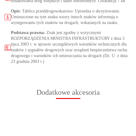
oznakowania dróg wiejskich i słabo oświetlonych. Gwarancja 7 lat.
Opis:
Tablica przeddrogowskazowa. Uprzedza o skrzyżowaniu.
Umieszczone na tym znaku wzory innych znaków informują o
występowaniu tych znaków na drogach, wskazanych na znaku.
Podstawa prawna:
Znak jest zgodny z wytycznymi
ROZPORZĄDZENIA MINISTRA INFRASTRUKTURY z dnia 3
lipca 2003 r. w sprawie szczegółowych warunków technicznych dla
znaków i sygnałów drogowych oraz urządzeń bezpieczeństwa ruchu
drogowego i warunków ich umieszczania na drogach (Dz. U. z dnia
23 grudnia 2003 r.)
Dodatkowe akcesoria