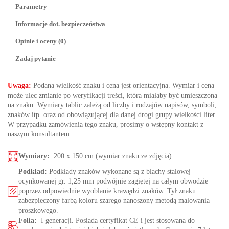
Parametry
Informacje dot. bezpieczeństwa
Opinie i oceny (0)
Zadaj pytanie
U
waga:
Podana wielkość znaku i cena jest orientacyjna. Wymiar i cena
może ulec zmianie po weryfikacji treści, która miałaby być umieszczona
na znaku. Wymiary tablic zależą od liczby i rodzajów napisów, symboli,
znaków itp. oraz od obowiązującej dla danej drogi grupy wielkości liter.
W przypadku zamówienia tego znaku, prosimy o wstępny kontakt z
naszym konsultantem.
Wymiary:
200 x 150 cm (wymiar znaku ze zdjęcia)
Podkład:
Podkłady znaków wykonane są z blachy stalowej
ocynkowanej gr. 1,25 mm podwójnie zagiętej na całym obwodzie
poprzez odpowiednie wyoblanie krawędzi znaków. Tył znaku
zabezpieczony farbą koloru szarego nanoszony metodą malowania
proszkowego.
Folia:
I generacji. Posiada certyfikat CE i jest stosowana do