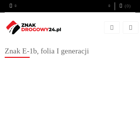
(
0
)
Zaloguj się
Zarejestruj się
Dodaj zgłoszenie
Znak E-1b, folia I generacji