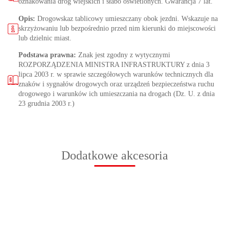
oznakowania dróg wiejskich i słabo oświetlonych. Gwarancja 7 lat.
Opis:
Drogowskaz tablicowy umieszczany obok jezdni. Wskazuje na
skrzyżowaniu lub bezpośrednio przed nim kierunki do miejscowości
lub dzielnic miast.
Podstawa prawna:
Znak jest zgodny z wytycznymi
ROZPORZĄDZENIA MINISTRA INFRASTRUKTURY z dnia 3
lipca 2003 r. w sprawie szczegółowych warunków technicznych dla
znaków i sygnałów drogowych oraz urządzeń bezpieczeństwa ruchu
drogowego i warunków ich umieszczania na drogach (Dz. U. z dnia
23 grudnia 2003 r.)
Dodatkowe akcesoria