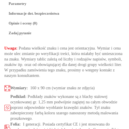
Parametry
Informacje dot. bezpieczeństwa
Opinie i oceny (0)
Zadaj pytanie
U
waga:
Podana wielkość znaku i cena jest orientacyjna. Wymiar i cena
może ulec zmianie po weryfikacji treści, która miałaby być umieszczona
na znaku. Wymiary tablic zależą od liczby i rodzajów napisów, symboli,
znaków itp. oraz od obowiązującej dla danej drogi grupy wielkości liter.
W przypadku zamówienia tego znaku, prosimy o wstępny kontakt z
naszym konsultantem.
Wymiary:
160 x 90 cm (wymiar znaku ze zdjęcia)
Podkład:
Podkłady znaków wykonane są z blachy stalowej
ocynkowanej gr. 1,25 mm podwójnie zagiętej na całym obwodzie
poprzez odpowiednie wyoblanie krawędzi znaków. Tył znaku
zabezpieczony farbą koloru szarego nanoszony metodą malowania
proszkowego.
Folia:
I generacji. Posiada certyfikat CE i jest stosowana do