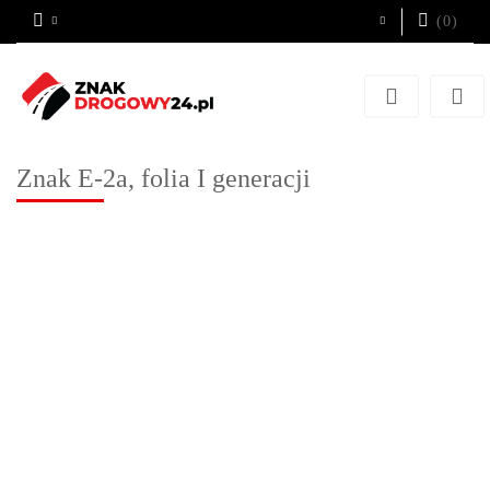
(
0
)
Zaloguj się
Zarejestruj się
Dodaj zgłoszenie
Znak E-2a, folia I generacji