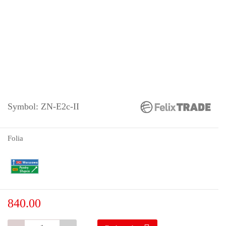
Symbol:
ZN-E2c-II
Folia
840.00