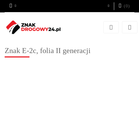
(
0
)
Zaloguj się
Zarejestruj się
Dodaj zgłoszenie
Znak E-2c, folia II generacji