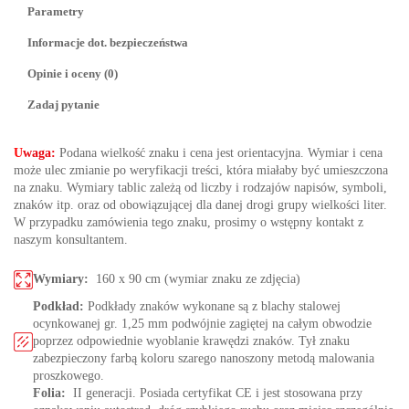
Parametry
Informacje dot. bezpieczeństwa
Opinie i oceny (0)
Zadaj pytanie
U
waga:
Podana wielkość znaku i cena jest orientacyjna. Wymiar i cena
może ulec zmianie po weryfikacji treści, która miałaby być umieszczona
na znaku. Wymiary tablic zależą od liczby i rodzajów napisów, symboli,
znaków itp. oraz od obowiązującej dla danej drogi grupy wielkości liter.
W przypadku zamówienia tego znaku, prosimy o wstępny kontakt z
naszym konsultantem.
Wymiary:
160 x 90 cm (wymiar znaku ze zdjęcia)
Podkład:
Podkłady znaków wykonane są z blachy stalowej
ocynkowanej gr. 1,25 mm podwójnie zagiętej na całym obwodzie
poprzez odpowiednie wyoblanie krawędzi znaków. Tył znaku
zabezpieczony farbą koloru szarego nanoszony metodą malowania
proszkowego.
Folia:
II generacji. Posiada certyfikat CE i jest stosowana przy