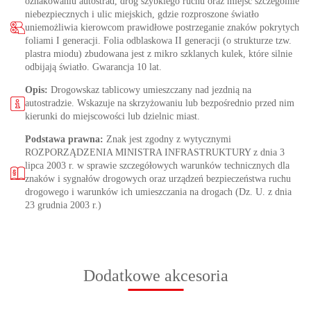
oznakowaniu autostrad, dróg szybkiego ruchu oraz miejsc szczególnie
niebezpiecznych i ulic miejskich, gdzie rozproszone światło
uniemożliwia kierowcom prawidłowe postrzeganie znaków pokrytych
foliami I generacji. Folia odblaskowa II generacji (o strukturze tzw.
plastra miodu) zbudowana jest z mikro szklanych kulek, które silnie
odbijają światło. Gwarancja 10 lat.
Opis:
Drogowskaz tablicowy umieszczany nad jezdnią na
autostradzie. Wskazuje na skrzyżowaniu lub bezpośrednio przed nim
kierunki do miejscowości lub dzielnic miast.
Podstawa prawna:
Znak jest zgodny z wytycznymi
ROZPORZĄDZENIA MINISTRA INFRASTRUKTURY z dnia 3
lipca 2003 r. w sprawie szczegółowych warunków technicznych dla
znaków i sygnałów drogowych oraz urządzeń bezpieczeństwa ruchu
drogowego i warunków ich umieszczania na drogach (Dz. U. z dnia
23 grudnia 2003 r.)
Dodatkowe akcesoria