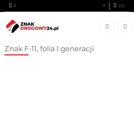
(
0
)
Zaloguj się
Zarejestruj się
Dodaj zgłoszenie
Znak F-11, folia I generacji