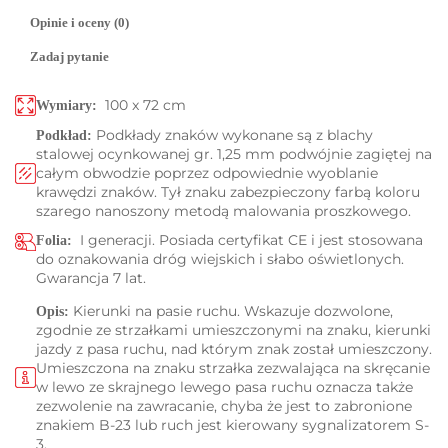
Opinie i oceny (0)
Zadaj pytanie
100 x 72 cm
Wymiary:
Podkłady znaków wykonane są z blachy
Podkład:
stalowej ocynkowanej gr. 1,25 mm podwójnie zagiętej na
całym obwodzie poprzez odpowiednie wyoblanie
krawędzi znaków. Tył znaku zabezpieczony farbą koloru
szarego nanoszony metodą malowania proszkowego.
I generacji. Posiada certyfikat CE i jest stosowana
Folia:
do oznakowania dróg wiejskich i słabo oświetlonych.
Gwarancja 7 lat.
Kierunki na pasie ruchu. Wskazuje dozwolone,
Opis:
zgodnie ze strzałkami umieszczonymi na znaku, kierunki
jazdy z pasa ruchu, nad którym znak został umieszczony.
Umieszczona na znaku strzałka zezwalająca na skręcanie
w lewo ze skrajnego lewego pasa ruchu oznacza także
zezwolenie na zawracanie, chyba że jest to zabronione
znakiem B-23 lub ruch jest kierowany sygnalizatorem S-
3.