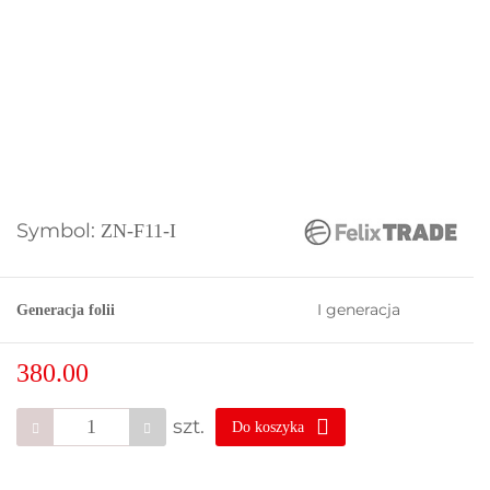
Symbol:
ZN-F11-I
I generacja
Generacja folii
380.00
szt.
Do koszyka