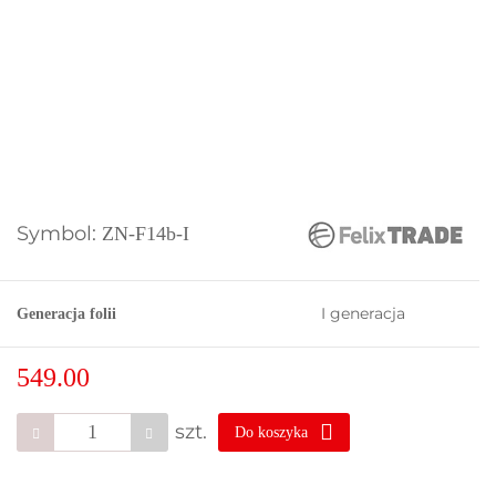
Symbol:
ZN-F14b-I
I generacja
Generacja folii
549.00
szt.
Do koszyka