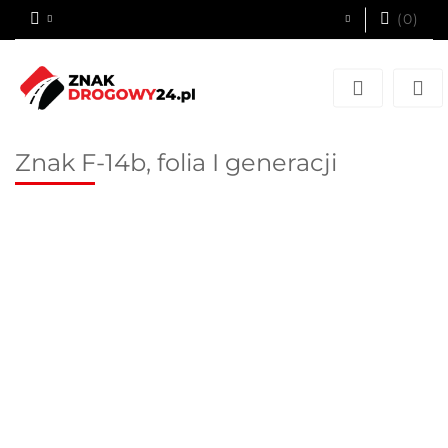
(
0
)
Zaloguj się
Zarejestruj się
Dodaj zgłoszenie
Znak F-14b, folia I generacji