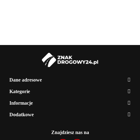
ocynkowany,
ocynkowany,
o
56.00
ogrodzeń
1,5 mb
2 mb
2
tymczasowych
PVC
Dane adresowe
Kategorie
Informacje
Dodatkowe
Znajdziesz nas na