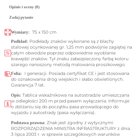
Opinie i oceny (0)
Zadaj pytanie
75 x 150 cm
Wymiary:
Podkłady znaków wykonane są z blachy
Podkład:
stalowej ocynkowanej gr. 1,25 mm podwójnie zagiętej na
całym obwodzie poprzez odpowiednie wyoblanie
krawędzi znaków. Tył znaku zabezpieczony farbą koloru
szarego nanoszony metodą malowania proszkowego.
I generacji. Posiada certyfikat CE i jest stosowana
Folia:
do oznakowania dróg wiejskich i słabo oświetlonych.
Gwarancja 7 lat.
Tablica wskaźnikowa na autostradzie umieszczana
Opis:
w odległości 200 m przed pasem wyłączania. Informuje
o zbliżaniu się do początku pasa prowadzącego do
wyjazdu z autostrady (pasa wyłączania).
Znak jest zgodny z wytycznymi
Podstawa prawna:
ROZPORZĄDZENIA MINISTRA INFRASTRUKTURY z dnia
3 lipca 2003 r. w sprawie szczegółowych warunków