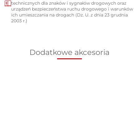
technicznych dla znaków i sygnałów drogowych oraz
urządzeń bezpieczeństwa ruchu drogowego i warunków
ich umieszczania na drogach (Dz. U. z dnia 23 grudnia
2003 r.)
Dodatkowe akcesoria
Podstawa
Słupek do
Słupek do
S
do znaków
Podstawa do
znaków
znaków
z
drogowych
55.00
barier
drogowych,
drogowych,
d
PVC
118.00
125.00
14
drogowych i