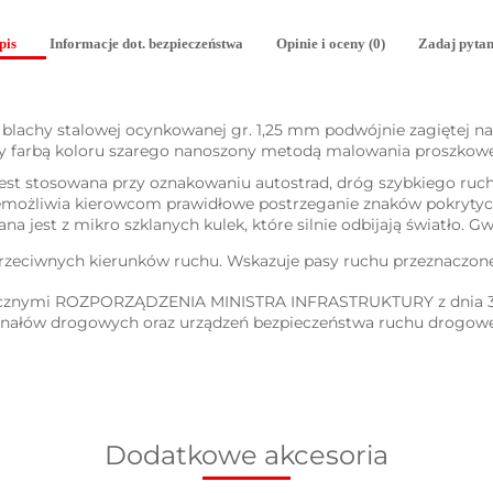
pis
Informacje dot. bezpieczeństwa
Opinie i oceny (0)
Zadaj pytan
blachy stalowej ocynkowanej gr. 1,25 mm podwójnie zagiętej n
ny farbą koloru szarego nanoszony metodą malowania proszkow
 i jest stosowana przy oznakowaniu autostrad, dróg szybkiego ruc
emożliwia kierowcom prawidłowe postrzeganie znaków pokrytych f
a jest z mikro szklanych kulek, które silnie odbijają światło. Gwa
przeciwnych kierunków ruchu. Wskazuje pasy ruchu przeznaczon
ycznymi ROZPORZĄDZENIA MINISTRA INFRASTRUKTURY z dnia 3 l
gnałów drogowych oraz urządzeń bezpieczeństwa ruchu drogowe
Dodatkowe akcesoria