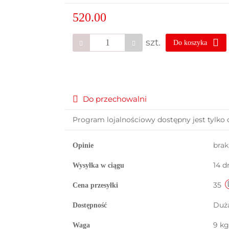
520.00
szt.
Do koszyka
Do przechowalni
Program lojalnościowy dostępny jest tylko 
bra
Opinie
14 d
Wysyłka w ciągu
35
Cena przesyłki
Duż
Dostępność
9 kg
Waga