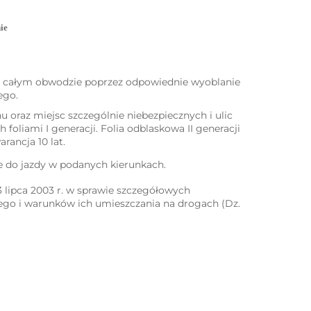
ie
a całym obwodzie poprzez odpowiednie wyoblanie
ego.
hu oraz miejsc szczególnie niebezpiecznych i ulic
oliami I generacji. Folia odblaskowa II generacji
rancja 10 lat.
e do jazdy w podanych kierunkach.
ipca 2003 r. w sprawie szczegółowych
go i warunków ich umieszczania na drogach (Dz.