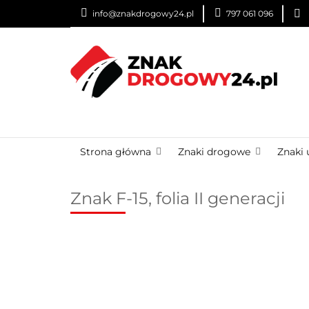
info@znakdrogowy24.pl
797 061 096
ZNAKI DROGOWE
USŁUGI
BLOG
ZNAKI DROGOWE
URZĄDZENIA BRD
OZNA
Strona główna
Znaki drogowe
Znaki 
Znak F-15, folia II generacji