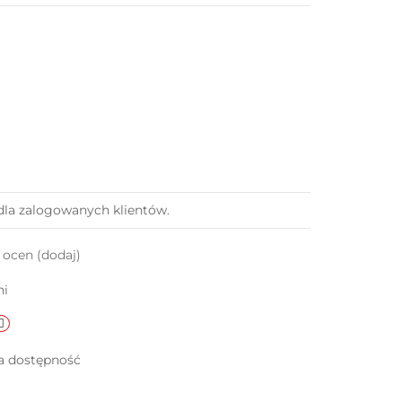
dla zalogowanych klientów.
k ocen
(dodaj)
ni
a dostępność