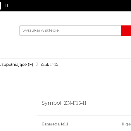
URZĄDZENIA BRD
OZNAKOWANIE BHP
TABLICE I PIKTO
KONTAKT
KOWANIE BHP
TABLICE I PIKTOGRAMY
WYNAJEM
USŁUG
uzupełniające (F)
Znak F-15
Symbol:
ZN-F15-II
II g
Generacja folii