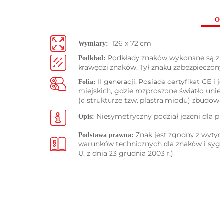
O
126 x 72 cm
Wymiary:
Podkłady znaków wykonane są z 
Podkład:
krawędzi znaków. Tył znaku zabezpieczo
II generacji. Posiada certyfikat CE
Folia:
miejskich, gdzie rozproszone światło uni
(o strukturze tzw. plastra miodu) zbudowan
Niesymetryczny podział jezdni dla 
Opis:
Znak jest zgodny z wyt
Podstawa prawna:
warunków technicznych dla znaków i sy
U. z dnia 23 grudnia 2003 r.)