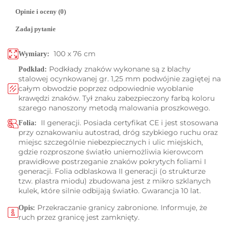
Opinie i oceny (0)
Zadaj pytanie
100 x 76 cm
Wymiary:
Podkłady znaków wykonane są z blachy
Podkład:
stalowej ocynkowanej gr. 1,25 mm podwójnie zagiętej na
całym obwodzie poprzez odpowiednie wyoblanie
krawędzi znaków. Tył znaku zabezpieczony farbą koloru
szarego nanoszony metodą malowania proszkowego.
II generacji. Posiada certyfikat CE i jest stosowana
Folia:
przy oznakowaniu autostrad, dróg szybkiego ruchu oraz
miejsc szczególnie niebezpiecznych i ulic miejskich,
gdzie rozproszone światło uniemożliwia kierowcom
prawidłowe postrzeganie znaków pokrytych foliami I
generacji. Folia odblaskowa II generacji (o strukturze
tzw. plastra miodu) zbudowana jest z mikro szklanych
kulek, które silnie odbijają światło. Gwarancja 10 lat.
Przekraczanie granicy zabronione. Informuje, że
Opis:
ruch przez granicę jest zamknięty.