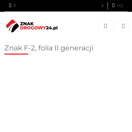
(
0
)
Zaloguj się
Zarejestruj się
Dodaj zgłoszenie
Znak F-2, folia II generacji