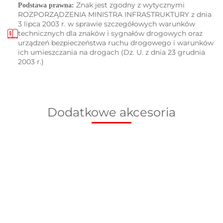
Znak jest zgodny z wytycznymi
Podstawa prawna:
ROZPORZĄDZENIA MINISTRA INFRASTRUKTURY z dnia
3 lipca 2003 r. w sprawie szczegółowych warunków
technicznych dla znaków i sygnałów drogowych oraz
urządzeń bezpieczeństwa ruchu drogowego i warunków
ich umieszczania na drogach (Dz. U. z dnia 23 grudnia
2003 r.)
Dodatkowe akcesoria
Podstawa
Słupek do
Słupek do
S
do znaków