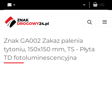
(
0
)
Zaloguj się
Zarejestruj się
Dodaj zgłoszenie
Znak GA002 Zakaz palenia
tytoniu, 150x150 mm, TS - Płyta
TD fotoluminescencyjna