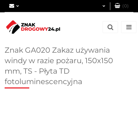
(
0
)
Zaloguj się
Zarejestruj się
Dodaj zgłoszenie
Znak GA020 Zakaz używania
windy w razie pożaru, 150x150
mm, TS - Płyta TD
fotoluminescencyjna