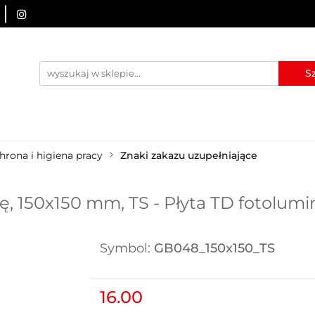
URZĄDZENIA BRD
OZNAKOWANIE BHP
TABLICE I
I
BLOG
KONTAKT
ZNAKOWANIE BHP
TABLICE I PIKTOGRAMY
WYNAJEM
hrona i higiena pracy
Znaki zakazu uzupełniające
ę, 150x150 mm, TS - Płyta TD fotolum
Symbol:
GB048_150x150_TS
16.00