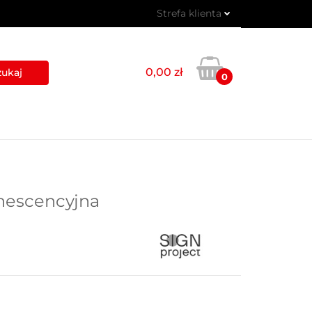
Strefa klienta
 PIKTOGRAMY
Zaloguj się
Zarejestruj się
0,00 zł
0
Dodaj zgłoszenie
USŁUGI
BLOG
KONTAKT
inescencyjna