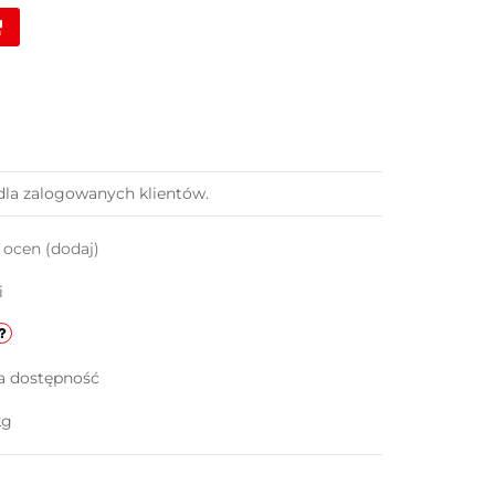
dla zalogowanych klientów.
k ocen
(dodaj)
i
a dostępność
kg