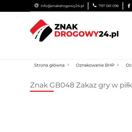
info@znakdrogowy24.pl
797 061 096
ZNAKI DROGOWE
WYNAJEM
USŁUG
ZNAKI DROGOWE
URZĄDZENIA BRD
O
Strona główna
Oznakowanie BHP
Oc
Znak GB048 Zakaz gry w piłk