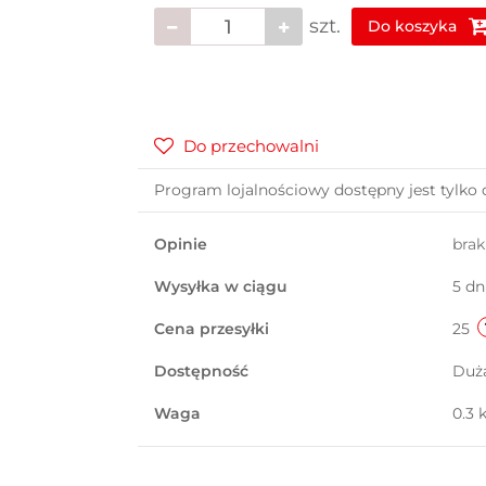
szt.
Do koszyka
Do przechowalni
Program lojalnościowy dostępny jest tylko 
Opinie
bra
Wysyłka w ciągu
5 dn
Cena przesyłki
25
Dostępność
Duż
Waga
0.3 