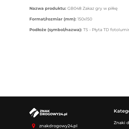
Nazwa produktu:
GB048 Zakaz gry w piłkę
Format/rozmiar (mm):
150x150
Podłoże (symbol/nazwa):
TS - Płyta TD fotolum
Kateg
Znaki 
znakdrogowy24.pl