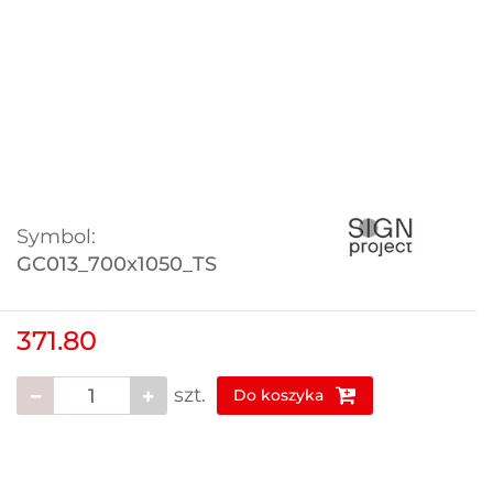
Symbol:
GC013_700x1050_TS
371.80
szt.
Do koszyka