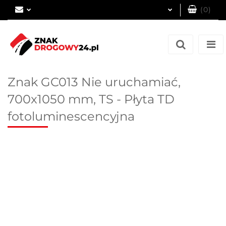
(
0
)
Zaloguj się
Zarejestruj się
Dodaj zgłoszenie
Znak GC013 Nie uruchamiać,
700x1050 mm, TS - Płyta TD
fotoluminescencyjna