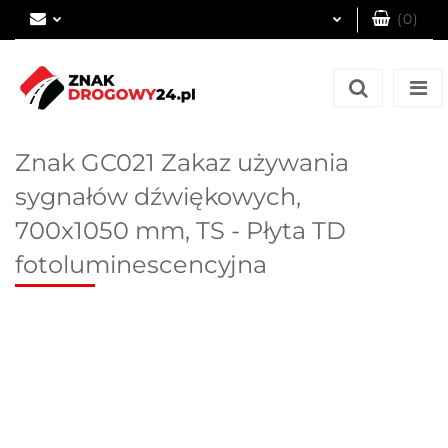
(
0
)
Zaloguj się
Zarejestruj się
Dodaj zgłoszenie
Znak GC021 Zakaz używania
sygnałów dźwiękowych,
700x1050 mm, TS - Płyta TD
fotoluminescencyjna