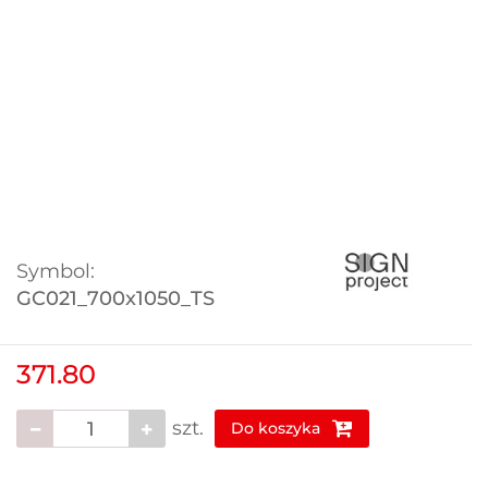
Symbol:
GC021_700x1050_TS
371.80
szt.
Do koszyka