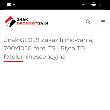
(
0
)
Zaloguj się
Zarejestruj się
Dodaj zgłoszenie
Znak GC029 Zakaz filmowania,
700x1050 mm, TS - Płyta TD
fotoluminescencyjna