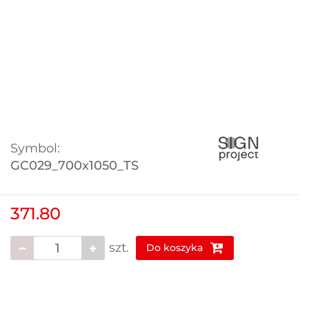
Symbol:
GC029_700x1050_TS
371.80
szt.
Do koszyka