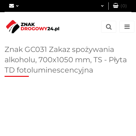
(
0
)
Zaloguj się
Zarejestruj się
Dodaj zgłoszenie
Znak GC031 Zakaz spożywania
alkoholu, 700x1050 mm, TS - Płyta
TD fotoluminescencyjna