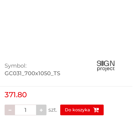
Symbol:
GC031_700x1050_TS
371.80
szt.
Do koszyka