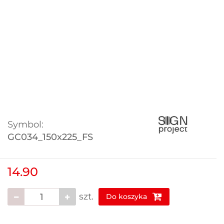
Symbol:
GC034_150x225_FS
14.90
szt.
Do koszyka