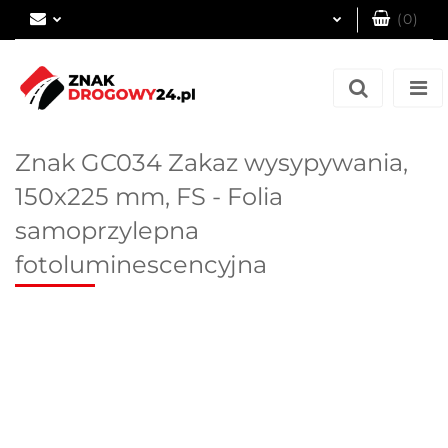
(
0
)
Zaloguj się
Zarejestruj się
Dodaj zgłoszenie
Znak GC034 Zakaz wysypywania,
150x225 mm, FS - Folia
samoprzylepna
fotoluminescencyjna