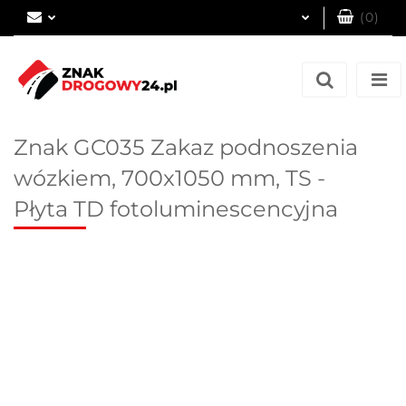
(
0
)
Zaloguj się
Zarejestruj się
Dodaj zgłoszenie
Znak GC035 Zakaz podnoszenia
wózkiem, 700x1050 mm, TS -
Płyta TD fotoluminescencyjna