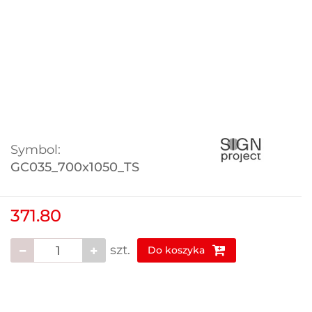
Symbol:
GC035_700x1050_TS
371.80
szt.
Do koszyka