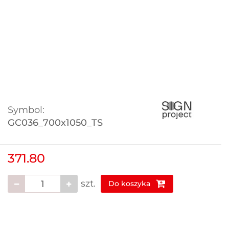
Symbol:
GC036_700x1050_TS
371.80
szt.
Do koszyka