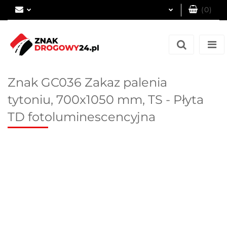
(
0
)
Zaloguj się
Zarejestruj się
Dodaj zgłoszenie
Znak GC036 Zakaz palenia
tytoniu, 700x1050 mm, TS - Płyta
TD fotoluminescencyjna