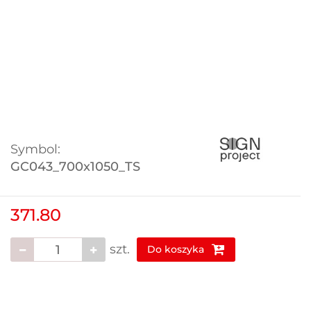
Symbol:
GC043_700x1050_TS
371.80
szt.
Do koszyka