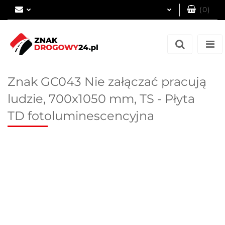
(
0
)
Zaloguj się
Zarejestruj się
Dodaj zgłoszenie
Znak GC043 Nie załączać pracują
ludzie, 700x1050 mm, TS - Płyta
TD fotoluminescencyjna