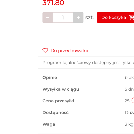
371.80
szt.
Do koszyka
Do przechowalni
Program lojalnościowy dostępny jest tylko 
Opinie
bra
Wysyłka w ciągu
5 dn
Cena przesyłki
25
Dostępność
Duż
Waga
3 kg