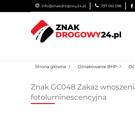
info@znakdrogowy24.pl
797 061 096
ZNAKI DROGOWE
WYNAJEM
USŁUG
ZNAKI DROGOWE
URZĄDZENIA BRD
O
Strona główna
Oznakowanie BHP
Oc
Znak GC048 Zakaz wnoszenia
fotoluminescencyjna