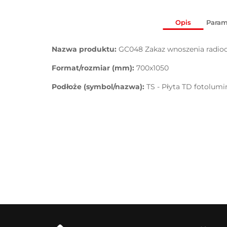
Opis
Param
Nazwa produktu:
GC048 Zakaz wnoszenia radio
Format/rozmiar (mm):
700x1050
Podłoże (symbol/nazwa):
TS - Płyta TD fotolum