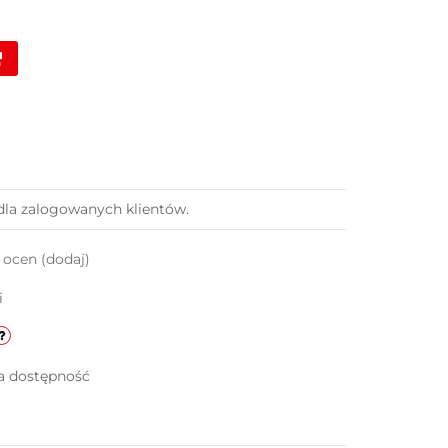
dla zalogowanych klientów.
k ocen
(dodaj)
i
a dostępność