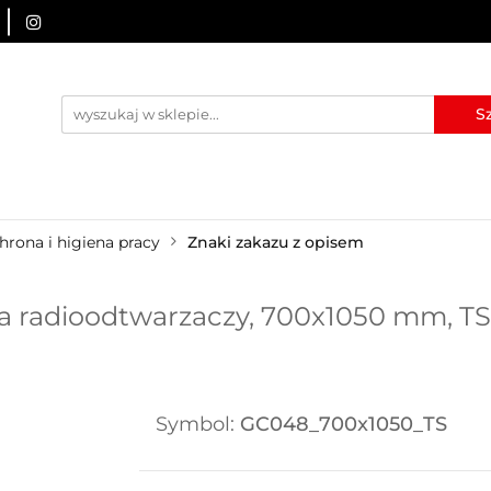
URZĄDZENIA BRD
OZNAKOWANIE BHP
TABLICE I
I
BLOG
KONTAKT
ZNAKOWANIE BHP
TABLICE I PIKTOGRAMY
WYNAJEM
hrona i higiena pracy
Znaki zakazu z opisem
 radioodtwarzaczy, 700x1050 mm, TS 
Symbol:
GC048_700x1050_TS