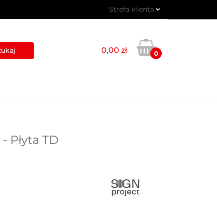
Strefa klienta
 PIKTOGRAMY
Zaloguj się
Zarejestruj się
0,00 zł
0
Dodaj zgłoszenie
USŁUGI
BLOG
KONTAKT
- Płyta TD