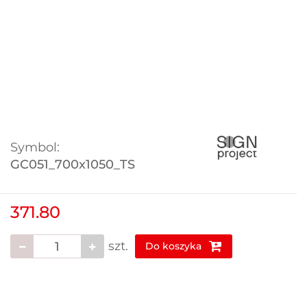
Symbol:
GC051_700x1050_TS
371.80
szt.
Do koszyka