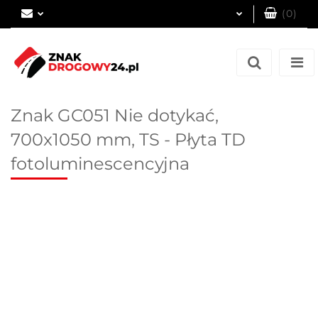
(
0
)
Zaloguj się
Zarejestruj się
Dodaj zgłoszenie
Znak GC051 Nie dotykać,
700x1050 mm, TS - Płyta TD
fotoluminescencyjna