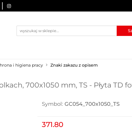
URZĄDZENIA BRD
OZNAKOWANIE BHP
TABLICE I
I
BLOG
KONTAKT
ZNAKOWANIE BHP
TABLICE I PIKTOGRAMY
WYNAJEM
hrona i higiena pracy
Znaki zakazu z opisem
olkach, 700x1050 mm, TS - Płyta TD 
Symbol:
GC054_700x1050_TS
371.80