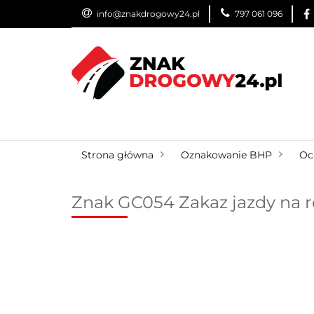
info@znakdrogowy24.pl
797 061 096
ZNAKI DROGOWE
WYNAJEM
USŁUG
ZNAKI DROGOWE
URZĄDZENIA BRD
O
Strona główna
Oznakowanie BHP
Oc
Znak GC054 Zakaz jazdy na r