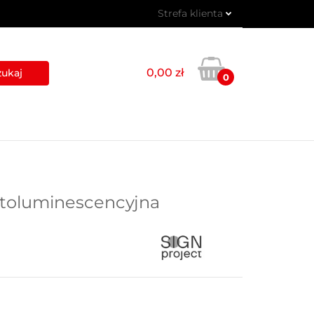
Strefa klienta
 PIKTOGRAMY
Zaloguj się
Zarejestruj się
0,00 zł
0
Dodaj zgłoszenie
USŁUGI
BLOG
KONTAKT
fotoluminescencyjna