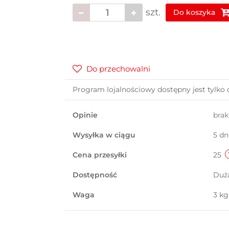
szt.
Do koszyka
Do przechowalni
Program lojalnościowy dostępny jest tylko 
Opinie
bra
Wysyłka w ciągu
5 dn
Cena przesyłki
25
Dostępność
Duż
Waga
3 kg