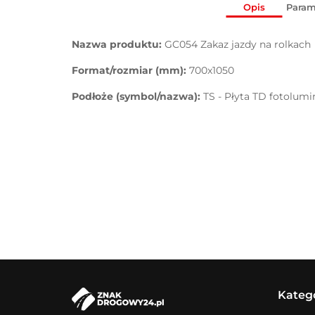
Opis
Param
Nazwa produktu:
GC054 Zakaz jazdy na rolkach
Format/rozmiar (mm):
700x1050
Podłoże (symbol/nazwa):
TS - Płyta TD fotolum
Kateg