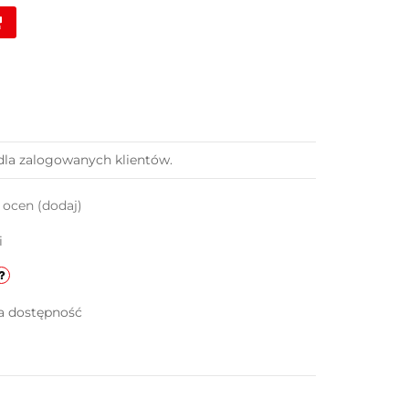
dla zalogowanych klientów.
k ocen
(dodaj)
i
a dostępność