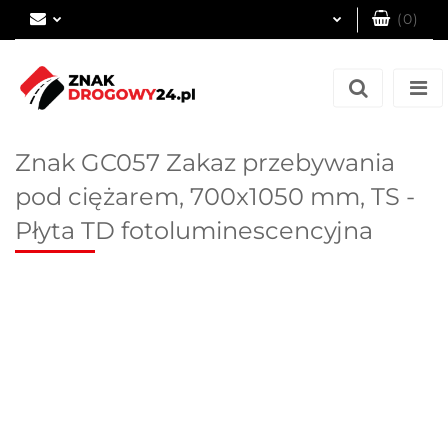
(
0
)
Zaloguj się
Zarejestruj się
Dodaj zgłoszenie
Znak GC057 Zakaz przebywania
pod ciężarem, 700x1050 mm, TS -
Płyta TD fotoluminescencyjna