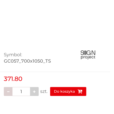
Symbol:
GC057_700x1050_TS
371.80
szt.
Do koszyka