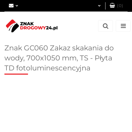
(
0
)
Zaloguj się
Zarejestruj się
Dodaj zgłoszenie
Znak GC060 Zakaz skakania do
wody, 700x1050 mm, TS - Płyta
TD fotoluminescencyjna