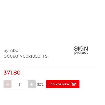
Symbol:
GC060_700x1050_TS
371.80
szt.
Do koszyka