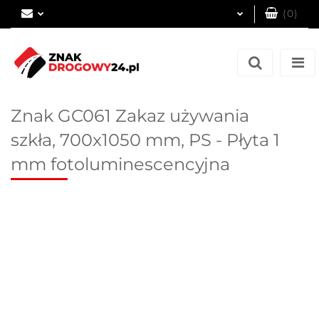
(
0
)
Zaloguj się
Zarejestruj się
Dodaj zgłoszenie
Znak GC061 Zakaz używania
szkła, 700x1050 mm, PS - Płyta 1
mm fotoluminescencyjna