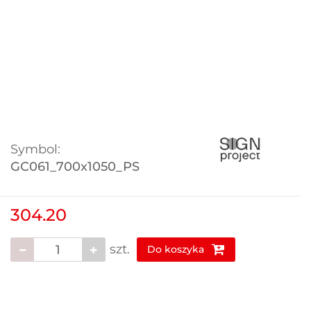
Symbol:
GC061_700x1050_PS
304.20
szt.
Do koszyka