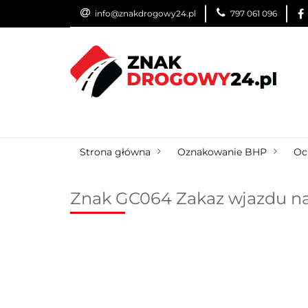
info@znakdrogowy24.pl
797 061 096
ZNAKI DROGOWE
WYNAJEM
USŁUG
ZNAKI DROGOWE
URZĄDZENIA BRD
O
Strona główna
Oznakowanie BHP
Oc
Znak GC064 Zakaz wjazdu na