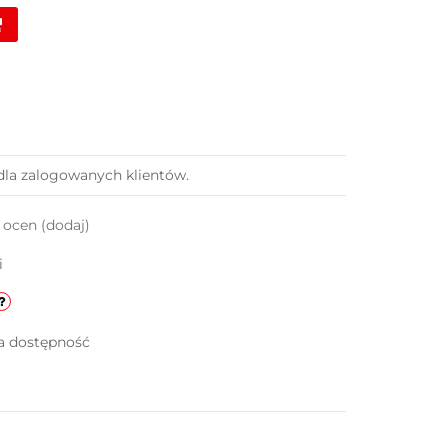
dla zalogowanych klientów.
k ocen
(dodaj)
i
a dostępność