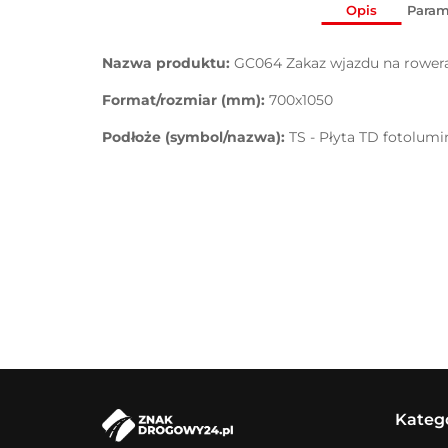
Opis
Param
Nazwa produktu:
GC064 Zakaz wjazdu na rower
Format/rozmiar (mm):
700x1050
Podłoże (symbol/nazwa):
TS - Płyta TD fotolum
Kateg