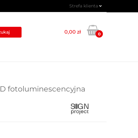
Strefa klienta
 PIKTOGRAMY
Zaloguj się
Zarejestruj się
0,00 zł
0
Dodaj zgłoszenie
USŁUGI
BLOG
KONTAKT
TD fotoluminescencyjna