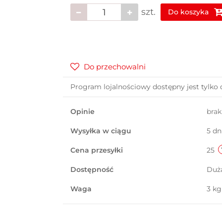
szt.
Do koszyka
Do przechowalni
Program lojalnościowy dostępny jest tylko 
Opinie
bra
Wysyłka w ciągu
5 dn
Cena przesyłki
25
Dostępność
Duż
Waga
3 kg