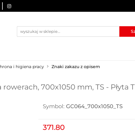
URZĄDZENIA BRD
OZNAKOWANIE BHP
TABLICE I
I
BLOG
KONTAKT
ZNAKOWANIE BHP
TABLICE I PIKTOGRAMY
WYNAJEM
hrona i higiena pracy
Znaki zakazu z opisem
 rowerach, 700x1050 mm, TS - Płyta 
Symbol:
GC064_700x1050_TS
371.80