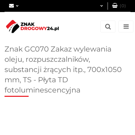
(
0
)
Zaloguj się
Zarejestruj się
Dodaj zgłoszenie
Znak GC070 Zakaz wylewania
oleju, rozpuszczalników,
substancji żrących itp., 700x1050
mm, TS - Płyta TD
fotoluminescencyjna