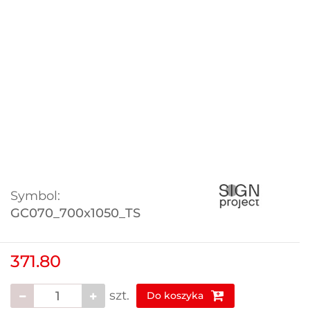
Symbol:
GC070_700x1050_TS
371.80
szt.
Do koszyka