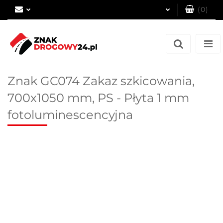
(
0
)
Zaloguj się
Zarejestruj się
Dodaj zgłoszenie
Znak GC074 Zakaz szkicowania,
700x1050 mm, PS - Płyta 1 mm
fotoluminescencyjna