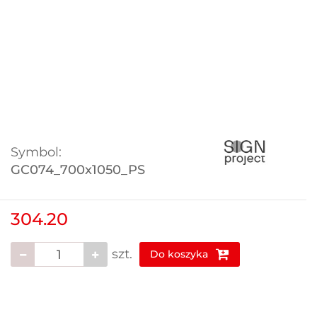
Symbol:
GC074_700x1050_PS
304.20
szt.
Do koszyka