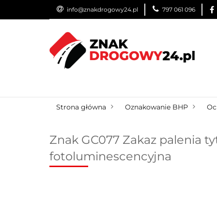
info@znakdrogowy24.pl
797 061 096
ZNAKI DROGOWE
WYNAJEM
USŁUG
ZNAKI DROGOWE
URZĄDZENIA BRD
O
Strona główna
Oznakowanie BHP
Oc
Znak GC077 Zakaz palenia ty
fotoluminescencyjna