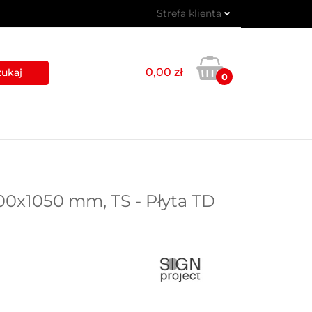
Strefa klienta
 PIKTOGRAMY
Zaloguj się
Zarejestruj się
0,00 zł
0
Dodaj zgłoszenie
USŁUGI
BLOG
KONTAKT
00x1050 mm, TS - Płyta TD