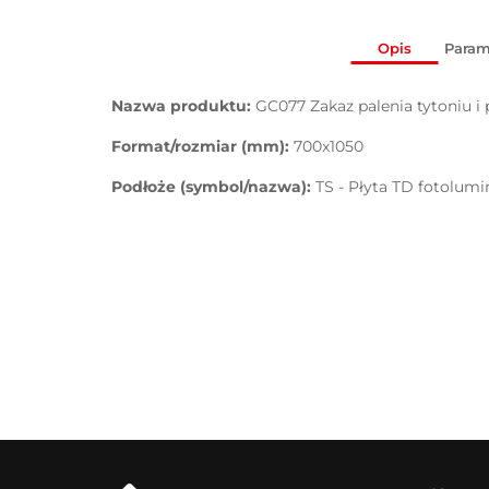
Opis
Param
Nazwa produktu:
GC077 Zakaz palenia tytoniu i
Format/rozmiar (mm):
700x1050
Podłoże (symbol/nazwa):
TS - Płyta TD fotolum