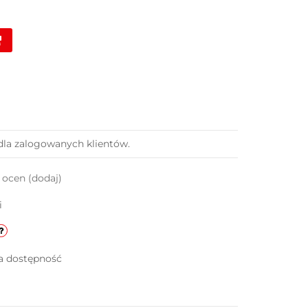
dla zalogowanych klientów.
k ocen
(dodaj)
i
a dostępność