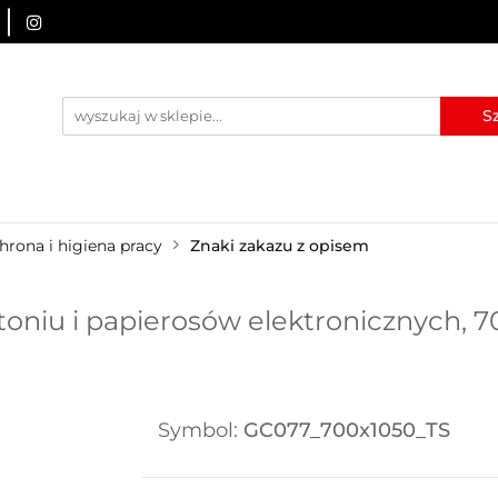
URZĄDZENIA BRD
OZNAKOWANIE BHP
TABLICE I
I
BLOG
KONTAKT
ZNAKOWANIE BHP
TABLICE I PIKTOGRAMY
WYNAJEM
hrona i higiena pracy
Znaki zakazu z opisem
toniu i papierosów elektronicznych, 7
Symbol:
GC077_700x1050_TS