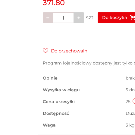
371.80
szt.
Do koszyka
Do przechowalni
Program lojalnościowy dostępny jest tylko 
Opinie
bra
Wysyłka w ciągu
5 dn
Cena przesyłki
25
Dostępność
Duż
Waga
3 kg