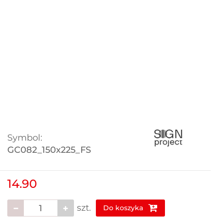
Symbol:
GC082_150x225_FS
14.90
szt.
Do koszyka