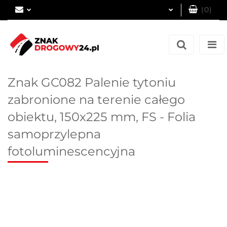
(
0
)
Zaloguj się
Zarejestruj się
Dodaj zgłoszenie
Znak GC082 Palenie tytoniu
zabronione na terenie całego
obiektu, 150x225 mm, FS - Folia
samoprzylepna
fotoluminescencyjna