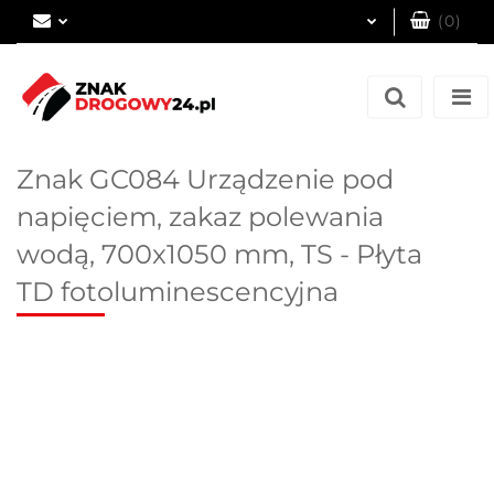
(
0
)
Zaloguj się
Zarejestruj się
Dodaj zgłoszenie
Znak GC084 Urządzenie pod
napięciem, zakaz polewania
wodą, 700x1050 mm, TS - Płyta
TD fotoluminescencyjna