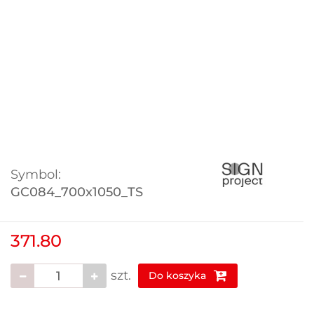
Symbol:
GC084_700x1050_TS
371.80
szt.
Do koszyka