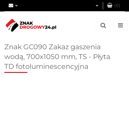
(
0
)
Zaloguj się
Zarejestruj się
Dodaj zgłoszenie
Znak GC090 Zakaz gaszenia
wodą, 700x1050 mm, TS - Płyta
TD fotoluminescencyjna