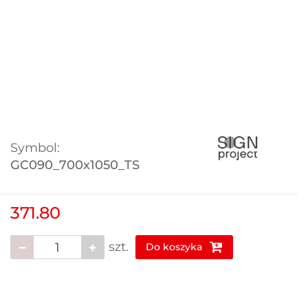
Symbol:
GC090_700x1050_TS
371.80
szt.
Do koszyka