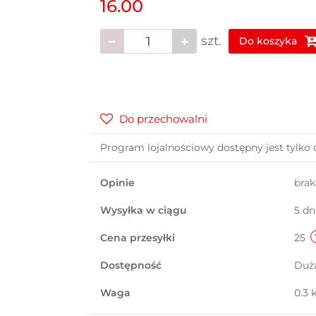
16.00
szt.
Do koszyka
Do przechowalni
Program lojalnościowy dostępny jest tylko 
Opinie
bra
Wysyłka w ciągu
5 dn
Cena przesyłki
25
Dostępność
Duż
Waga
0.3 