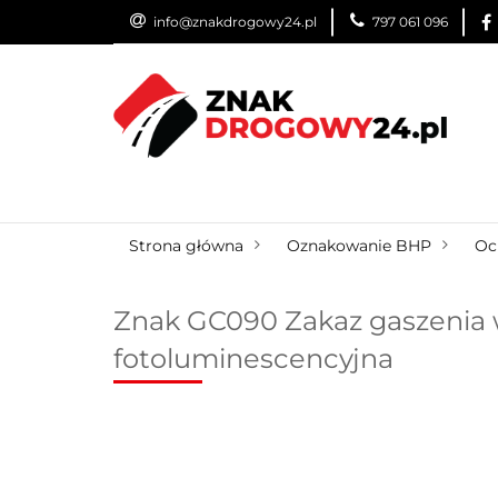
info@znakdrogowy24.pl
797 061 096
ZNAKI DROGOWE
WYNAJEM
USŁUG
ZNAKI DROGOWE
URZĄDZENIA BRD
O
Strona główna
Oznakowanie BHP
Oc
Znak GC090 Zakaz gaszenia w
fotoluminescencyjna