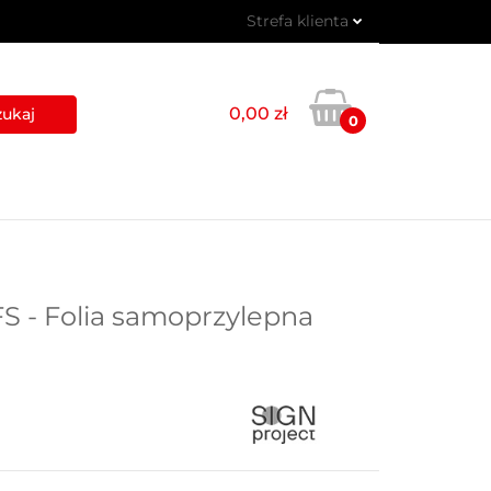
Strefa klienta
 PIKTOGRAMY
Zaloguj się
Zarejestruj się
0,00 zł
0
Dodaj zgłoszenie
USŁUGI
BLOG
KONTAKT
S - Folia samoprzylepna