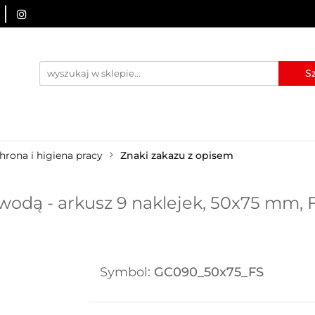
URZĄDZENIA BRD
OZNAKOWANIE BHP
TABLICE I
I
BLOG
KONTAKT
ZNAKOWANIE BHP
TABLICE I PIKTOGRAMY
WYNAJEM
hrona i higiena pracy
Znaki zakazu z opisem
odą - arkusz 9 naklejek, 50x75 mm, F
Symbol:
GC090_50x75_FS