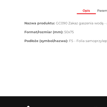
Opis
Param
Nazwa produktu:
GC090 Zakaz gaszenia wodą - a
Format/rozmiar (mm):
50x75
Podłoże (symbol/nazwa):
FS - Folia samoprzyle