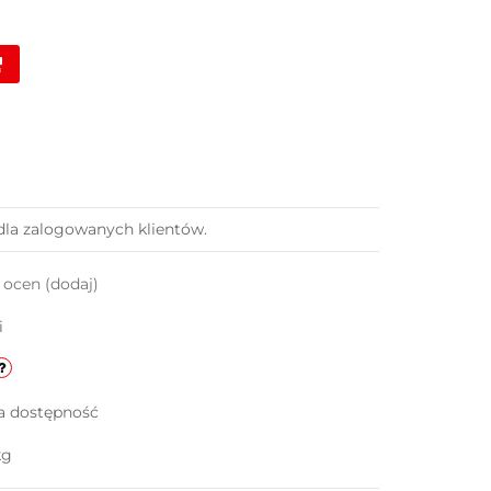
dla zalogowanych klientów.
k ocen
(dodaj)
i
a dostępność
kg