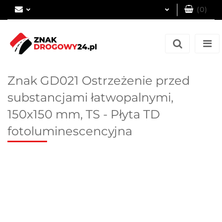
(
0
)
Zaloguj się
Zarejestruj się
Dodaj zgłoszenie
Znak GD021 Ostrzeżenie przed
substancjami łatwopalnymi,
150x150 mm, TS - Płyta TD
fotoluminescencyjna