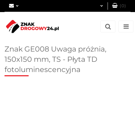
(
0
)
Zaloguj się
Zarejestruj się
Dodaj zgłoszenie
Znak GE008 Uwaga próżnia,
150x150 mm, TS - Płyta TD
fotoluminescencyjna