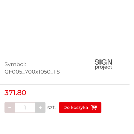
Symbol:
GF005_700x1050_TS
371.80
szt.
Do koszyka