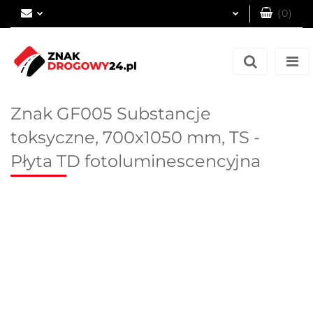
(
0
)
Zaloguj się
Zarejestruj się
Dodaj zgłoszenie
Znak GF005 Substancje
toksyczne, 700x1050 mm, TS -
Płyta TD fotoluminescencyjna