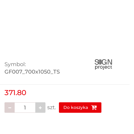
Symbol:
GF007_700x1050_TS
371.80
szt.
Do koszyka