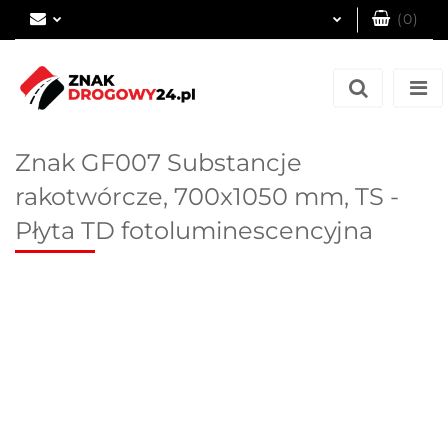
(
0
)
Zaloguj się
Zarejestruj się
Dodaj zgłoszenie
Znak GF007 Substancje
rakotwórcze, 700x1050 mm, TS -
Płyta TD fotoluminescencyjna