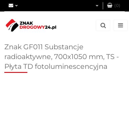
(
0
)
Zaloguj się
Zarejestruj się
Dodaj zgłoszenie
Znak GF011 Substancje
radioaktywne, 700x1050 mm, TS -
Płyta TD fotoluminescencyjna