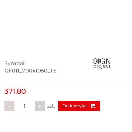
Symbol:
GF011_700x1050_TS
371.80
szt.
Do koszyka