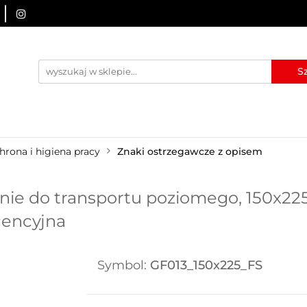
URZĄDZENIA BRD
OZNAKOWANIE BHP
TABLICE I
I
BLOG
KONTAKT
ZNAKOWANIE BHP
TABLICE I PIKTOGRAMY
WYNAJEM
hrona i higiena pracy
Znaki ostrzegawcze z opisem
ie do transportu poziomego, 150x225
cencyjna
Symbol:
GF013_150x225_FS