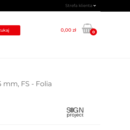
Strefa klienta
 PIKTOGRAMY
Zaloguj się
Zarejestruj się
0,00 zł
0
Dodaj zgłoszenie
USŁUGI
BLOG
KONTAKT
 mm, FS - Folia