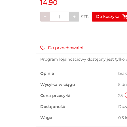
14.90
szt.
Do koszyka
Do przechowalni
Program lojalnościowy dostępny jest tylko 
Opinie
bra
Wysyłka w ciągu
5 dn
Cena przesyłki
25
Dostępność
Duż
Waga
0.3 