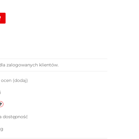
dla zalogowanych klientów.
k ocen
(dodaj)
i
a dostępność
kg