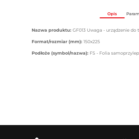
Opis
Param
Nazwa produktu:
GF013 Uwaga - urządzenie do
Format/rozmiar (mm):
150x225
Podłoże (symbol/nazwa):
FS - Folia samoprzyle