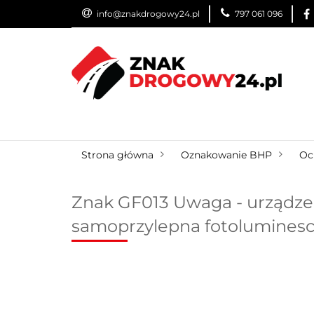
info@znakdrogowy24.pl
797 061 096
ZNAKI DROGOWE
WYNAJEM
USŁUG
ZNAKI DROGOWE
URZĄDZENIA BRD
O
Strona główna
Oznakowanie BHP
Oc
Znak GF013 Uwaga - urządzen
samoprzylepna fotolumines